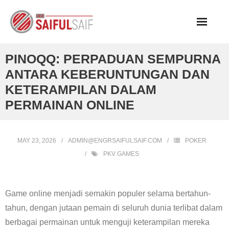
Skip
to
content
PINOQQ: PERPADUAN SEMPURNA
ANTARA KEBERUNTUNGAN DAN
KETERAMPILAN DALAM
PERMAINAN ONLINE
MAY 23, 2026
ADMIN@ENGRSAIFULSAIF.COM
POKER
PKV GAMES
Game online menjadi semakin populer selama bertahun-
tahun, dengan jutaan pemain di seluruh dunia terlibat dalam
berbagai permainan untuk menguji keterampilan mereka