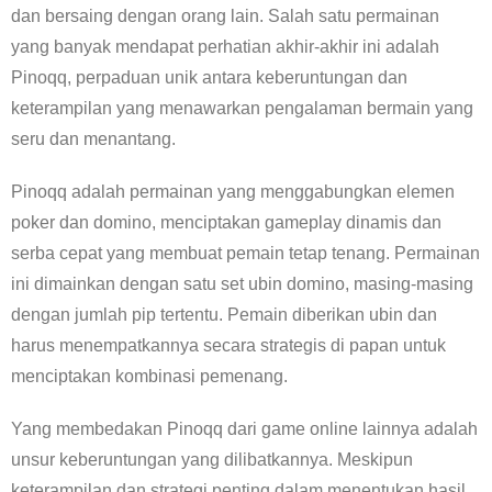
dan bersaing dengan orang lain. Salah satu permainan
yang banyak mendapat perhatian akhir-akhir ini adalah
Pinoqq, perpaduan unik antara keberuntungan dan
keterampilan yang menawarkan pengalaman bermain yang
seru dan menantang.
Pinoqq adalah permainan yang menggabungkan elemen
poker dan domino, menciptakan gameplay dinamis dan
serba cepat yang membuat pemain tetap tenang. Permainan
ini dimainkan dengan satu set ubin domino, masing-masing
dengan jumlah pip tertentu. Pemain diberikan ubin dan
harus menempatkannya secara strategis di papan untuk
menciptakan kombinasi pemenang.
Yang membedakan Pinoqq dari game online lainnya adalah
unsur keberuntungan yang dilibatkannya. Meskipun
keterampilan dan strategi penting dalam menentukan hasil