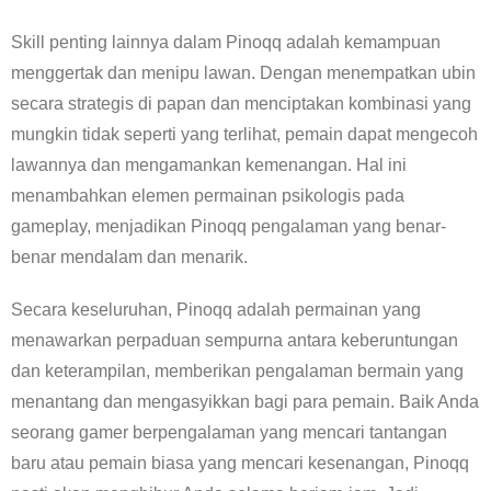
Skill penting lainnya dalam Pinoqq adalah kemampuan
menggertak dan menipu lawan. Dengan menempatkan ubin
secara strategis di papan dan menciptakan kombinasi yang
mungkin tidak seperti yang terlihat, pemain dapat mengecoh
lawannya dan mengamankan kemenangan. Hal ini
menambahkan elemen permainan psikologis pada
gameplay, menjadikan Pinoqq pengalaman yang benar-
benar mendalam dan menarik.
Secara keseluruhan, Pinoqq adalah permainan yang
menawarkan perpaduan sempurna antara keberuntungan
dan keterampilan, memberikan pengalaman bermain yang
menantang dan mengasyikkan bagi para pemain. Baik Anda
seorang gamer berpengalaman yang mencari tantangan
baru atau pemain biasa yang mencari kesenangan, Pinoqq